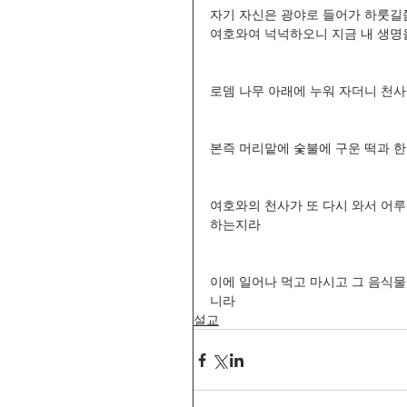
자기 자신은 광야로 들어가 하룻길쯤
여호와여 넉넉하오니 지금 내 생명
로뎀 나무 아래에 누워 자더니 천
본즉 머리맡에 숯불에 구운 떡과 한
여호와의 천사가 또 다시 와서 어루
하는지라 
이에 일어나 먹고 마시고 그 음식물
니라 
설교