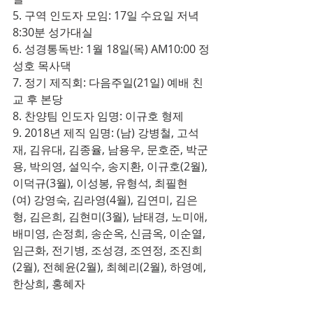
5. 구역 인도자 모임: 17일 수요일 저녁 
8:30분 성가대실
6. 성경통독반: 1월 18일(목) AM10:00 정
성호 목사댁
7. 정기 제직회: 다음주일(21일) 예배 친
교 후 본당
8. 찬양팀 인도자 임명: 이규호 형제
9. 2018년 제직 임명: (남) 강병철, 고석
재, 김유대, 김종율, 남용우, 문호준, 박군
용, 박의영, 설익수, 송지환, 이규호(2월), 
이덕규(3월), 이성봉, 유형석, 최필현
(여) 강영숙, 김라영(4월), 김연미, 김은
형, 김은희, 김현미(3월), 남태경, 노미애, 
배미영, 손정희, 송순옥, 신금옥, 이순열, 
임근화, 전기병, 조성경, 조연정, 조진희
(2월), 전혜윤(2월), 최혜리(2월), 하영예, 
한상희, 홍혜자