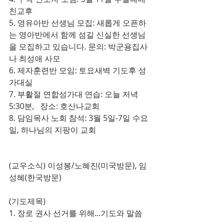
친교후
5. 영유아반 선생님 모집: 새롭게 오픈하
는 영아반에서 함께 섬길 신실한 선생님
을 모집하고 있습니다. 문의: 박군용집사
나 최성애 사모
6. 제자훈련반 모임: 토요새벽 기도후 성
가대실
7. 부활절 연합성가대 연습: 오늘 저녁 
5:30분,   장소: 호산나교회 
8. 담임목사 노회 참석: 3월 5일-7일 수요
일, 하나님의 지팡이 교회
(교우소식) 이성봉/노혜진(미국방문), 임
성혜(한국방문)
(기도제목)
1. 장로 권사 선거를 위해...기도와 말씀