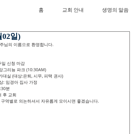
홈
교회 안내
생명의 말씀
02일)
 주님의 이름으로 환영합니다.
 주일 신청 마감
앙그리뇽 파크 (10:30AM)
가대실 (대상:은퇴, 시무, 피택 권사)
상: 임경아 집사 가정
:30분
배 후 교회
은 각 구역별로 의논하셔서 자유롭게 모이시면 좋겠습니다.