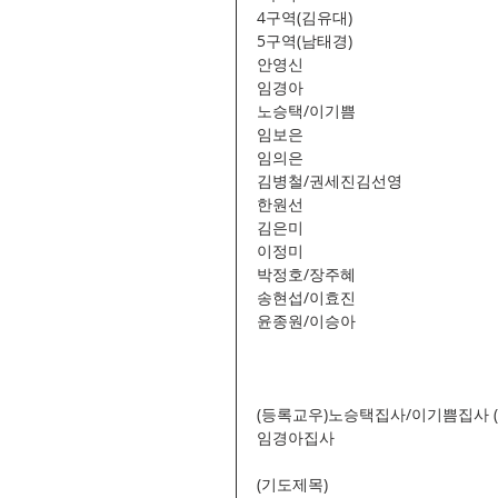
4구역(김유대)
5구역(남태경)
안영신
임경아
노승택/이기쁨
임보은
임의은
김병철/권세진김선영
한원선
김은미
이정미
박정호/장주혜
송현섭/이효진
윤종원/이승아
(등록교우)노승택집사/이기쁨집사 (
임경아집사
(기도제목)