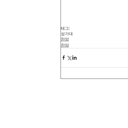
태그:
성가대
찬양
찬양