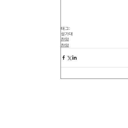
태그:
성가대
찬양
찬양