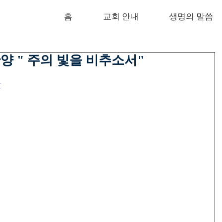
홈
교회 안내
생명의 말씀
대 찬양 " 주의 빛을 비추소서"
g