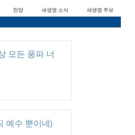
찬양
새생명 소식
새생명 주보
세상 모든 풍파 너
오직 예수 뿐이네)