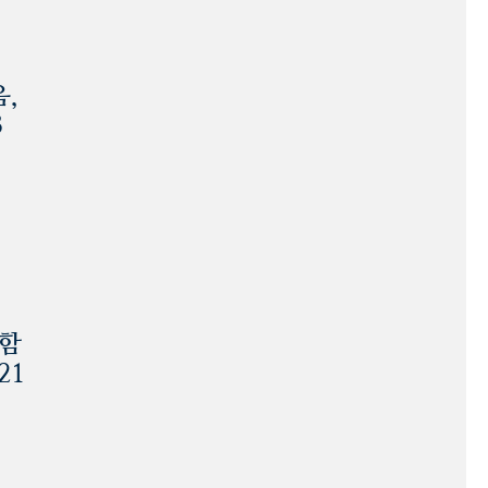
음,
3
 함
21