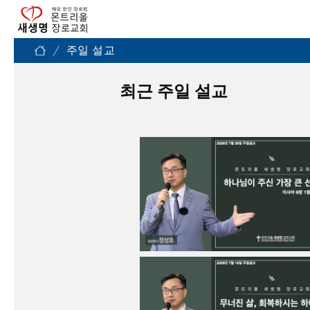
/
주일 설교
최근 주일 설교
2022.02.
20 주께
가까이
2022.02.
06 더 깊
본문: 히
이 들어
10:19-25
2022.01.
가라
30 천국
(본문) 출
에서 큰
33:17-23
자
본문 : 마
18:1-9