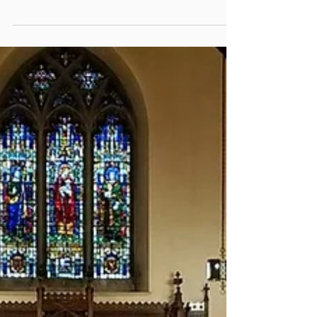
어지려면(IV) (엡6:4)