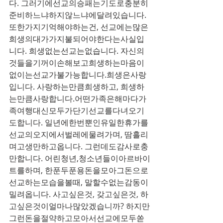
다. 그러기에선교의승패는기도로충분히
준비하느냐하지않느냐에달려있습니다. 
또한가지기억해야하는건, 선교에는많은
희생의대가가지불되어야한다는사실입
니다. 희생없는선교는없습니다. 자신의
것들을기꺼이손해보고희생하는마음이
없이는선교가불가능합니다.희생은사랑
입니다. 사랑하는만큼희생하고, 희생하
는만큼사랑합니다.어떤가족은해마다가
족여행대신모두가단기선교를다녀오기
도합니다. 일년에한번뿐인유일한휴가를
선교의오지에서벌레에물려가며, 땀흘리
며고생만하고옵니다. 그런데도감사로충
만합니다. 어린청년,청소년들이아르바이
트를하며, 한푼두푼용돈을모아그돈으로
선교하는모습을볼때, 말할수없는감동이
밀려옵니다. 사고싶은것, 갖고싶은것, 하
고싶은것이얼마나많았겠습니까? 하지만
그런돈을절약하고모아서선교에모두쏟