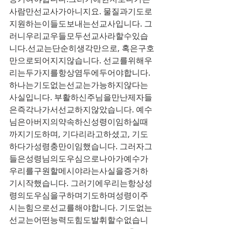
사람만선교사가아니지요. 물질과기도로
지원하는이들도보내는선교사입니다. 그
러니우리교우들모두선교사라할수있습
니다.선교는단순히생각만으로, 혹은구호
만으로되어지지않습니다. 선교를위해우
리는두가지를항상염두에두어야합니다. 
하나는기도없는선교는가능하지않다는
사실입니다. 부활하신주님을만난제자들
은즉각나가서선교하지않았습니다. 예수
님은아버지의약속하신성령이임하실때
까지기도하며, 기다리라고하셨고, 기도
하다가성령충만이임했습니다. 그러자그
들은성령님의도우심으로나아가예수가
우리를구원할메시야라는사실을증거하
기시작했습니다. 그러기에우리는항상성
령의도우심을구하며기도하며성령이주
시는힘으로선교를해야합니다. 기도없는
선교는어떤능력도힘도발휘할수없습니