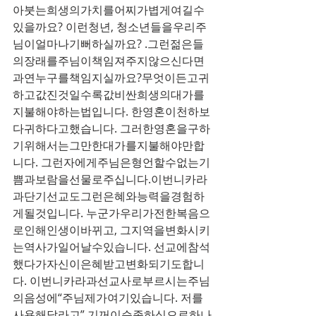
아붓는희생의가치를어찌가볍게여길수
있을까요? 이런청년, 청소년들을우리주
님이얼마나기뻐하실까요? .그런젊은들
의장래를주님이책임져주지않으신다면
과연누구를책임지실까요?무엇이든고귀
하고값진것일수록값비싼희생의대가를
지불해야하는법입니다. 한영혼이천하보
다귀하다고했습니다. 그러한영혼을구하
기위해서는그만한대가를지불해야만합
니다. 그런자에게주님은형언할수없는기
쁨과보람을선물로주십니다.이번니카라
과단기선교도그런은혜와능력을경험하
게될것입니다. 누군가우리가전한복음으
로인해인생이바뀌고, 그지역을변화시키
는역사가일어날수있습니다. 선교에참석
했다가자신이은혜받고변화되기도합니
다. 이번니카라과선교사로부르시는주님
의음성에“주님제가여기있습니다. 저를
사용해달라고” 기꺼이순종하심으로하나