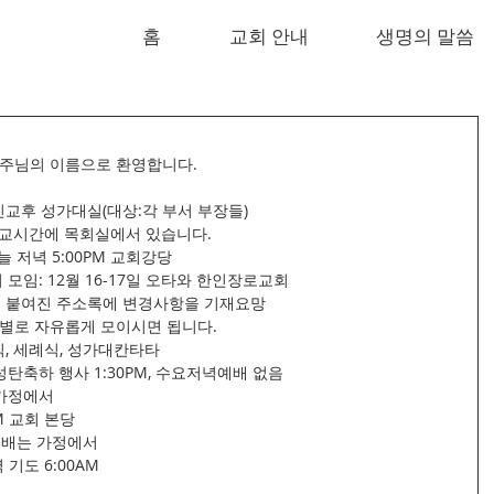
홈
교회 안내
생명의 말씀
 주님의 이름으로 환영합니다.
 친교후 성가대실(대상:각 부서 부장들)
후 친교시간에 목회실에서 있습니다.
늘 저녁 5:00PM 교회강당
모임: 12월 16-17일 오타와 한인장로교회
벽에 붙여진 주소록에 변경사항을 기재요망
구역별로 자유롭게 모이시면 됩니다.
찬식, 세례식, 성가대칸타타
성탄축하 행사 1:30PM, 수요저녁예배 없음
 가정에서
PM 교회 본당
요예배는 가정에서
 기도 6:00AM